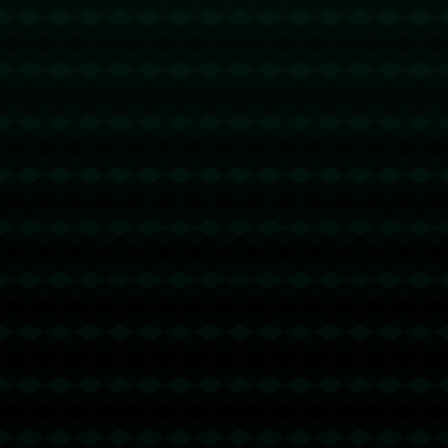
与此同时，勇士管理层也寄希望于年轻的库明加。经过几个
赛季的打磨，他的攻防两端进步显著，上赛季更是屡屡成为
替补席上的亮点。有分析认为，如果库明加稳步成长，他或
许可以模仿当年伊戈达拉的角色，成为勇士争冠路上的关键
棋子。