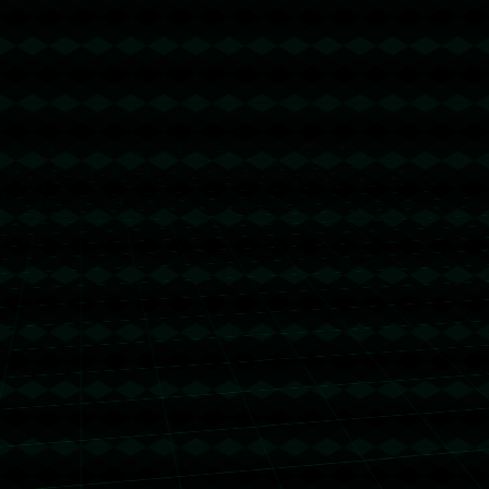
---
以上三大焦点动态，不仅代表了三位联盟巨星各自不同的阶
段与挑战，也暗藏了下赛季NBA格局的风起云涌。**未来
的故事怎么书写，还是留给赛场时间去揭晓吧。**