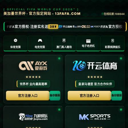
CONTACT US
联系我们
公司地址：重庆市县云阳县清水土家族自治乡