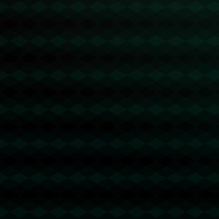
在讨论这一事件之前，我们有必要先了解什么是国际系列赛
舞台的重要平台。澳门站的比赛正是这样一个展现技艺和潜
**奥尔特斯**在本次澳门站的精彩表现无疑是比赛的一大
的精湛，更在于他在比赛中的心理素质和应变能力。这种综
亚军和季军的表现同样值得关注。他们不畏挑战，以**卓
**英国公开赛参赛资格**，为今后更大的比赛打下了坚实
对此，我们可以参考以往一些成功选手在类似国际比赛中的表现。
赛经验以及调整训练策略，安赛龙成功登顶世界排名榜首。
**国际系列赛澳门站的圆满收官**不仅对参赛选手有深
证明了其有能力举办此类高规格的国际赛事。未来或将有更
本次比赛无疑使人热血沸腾，不仅是对选手们的挑战，也是