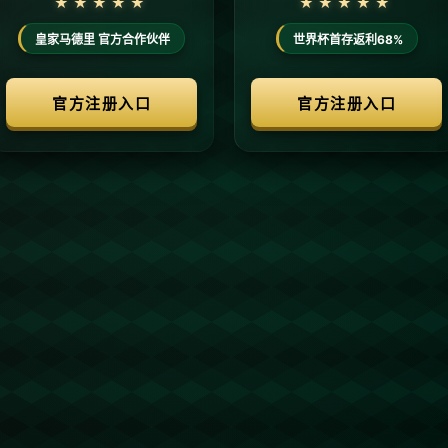
门站圆满收官 奥尔特斯夺冠军亚军季军同获英国公
栏目：凯时官网首页
发布时间：2026-08-07
在文化丰富的澳门完美落幕，为全球羽毛球爱好者带来了一场视觉盛宴。来
季军的选手也一同获得了**英国公开赛参赛资格**，这标志着他们的羽毛