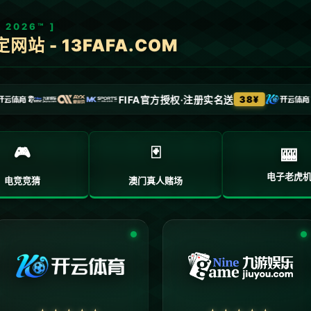
首页
关于我们