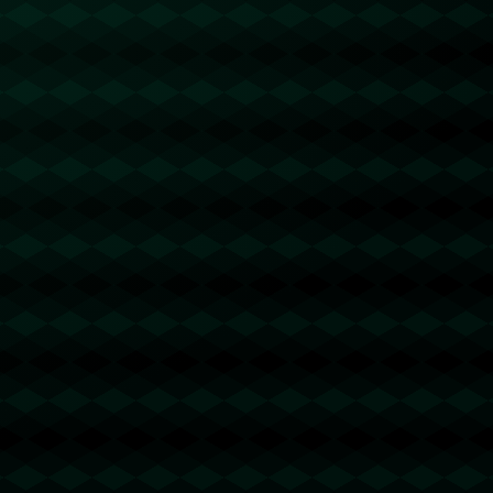
虽然不像超级系列赛那样声名显赫，但却是新星选手走向更高
战胜了多名来自不同国家的强劲对手。他的成功不仅在于技术上
。这些选手在比赛中展示的顽强意志和不懈努力确保了他们的
物，他曾多次在**国际系列赛**中崭露头角。通过不断累积的比
斗决心与适当的指导，他们也可以达到更高的竞技水平。
借其丰富的文化底蕴和先进的设施，成功吸引了全球的目光，
机会。
喜，同时也希望参赛选手们在接下来的比赛中再创辉煌。