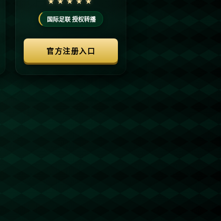
开赛参赛资格.
自世界各地的顶尖球员在这片场地上竞争激烈，经过多日的激
球生涯将跨入新的高度。