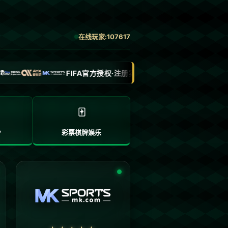
产品中心
新闻动态
联系方式