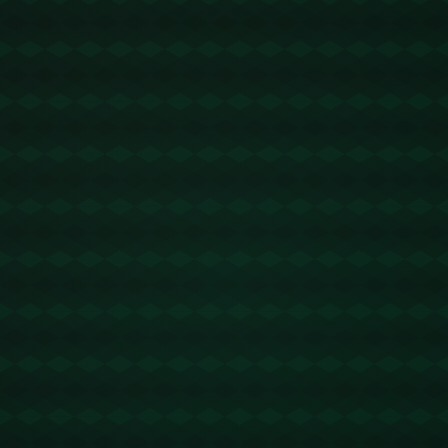
首先，让我们聚焦在申京的表现上。在面对强敌爵士时，他
的进攻几乎无懈可击。**申京在进攻端表现得如鱼得水，他
精准的投篮和强硬的篮板球处理，让爵士的内线防线岌岌可
危**。这场比赛中，他在内线的统治力不仅限于个人进攻，
他与队友的配合、切入时机的掌控，也为球队打开了进攻的
节奏。而在防守端，申京的表现同样不可忽视，他的篮板球
和防守强度直接压制了爵士的内线核心，为球队锁定了胜
局。