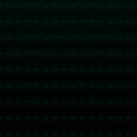
从整体战术来看，球队在面对爵士防守时采取了更为积极的
进攻策略。通过**利用申京的内线优势**，撕扯对方防线，
为外线投射创造空间。这种策略在本场比赛中有着良好的效
果，也彰显了球队教练组在战术安排上的灵活性和针对性。
综上所述，**申京的狂轰滥炸、杰伦-格林的末节爆发以及
范乔丹的失常都成为这场比赛中不可或缺的讨论点**。这场
比赛不仅让球迷们领略到了多样化的球员表现，也为球队未
来发展提供了诸多思考的方向。篮球比赛的魅力，正在于每
位球员都可能在某一刻成为赛场上的焦点，而这样的比赛将
永远铭刻在球迷的记忆中。