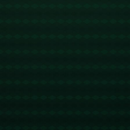
**杰伦-格林在比赛末节的爆发同样不可小觑。**作为球队
得分的关键点之一，格林在前三节表现平平。然而，第四节
他的状态突然火热，连续得分帮助球队稳住了领先优势。这
样的表现不仅显示了他作为得分后卫的潜力，也展现了他在
关键时刻不畏压力的心理素质。而他的这种表现更是让人看
到了未来成为球队领袖的可能性。