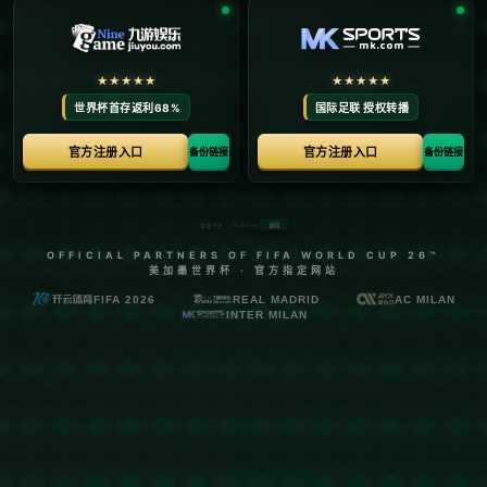
栏目：凯时官网首页
发布时间：2026-08-09
在NBA的赛场上，总有一些球员的表现能引发球迷们的广
泛讨论。**近期的一场比赛中，申京以33分、10个篮板和2
次助攻的数据引来关注，他凭借出色的表现彻底打爆了爵士
的内线**。与此同时，杰伦-格林在第四节的爆发也堪称亮
点。而范乔丹的失常则让比赛增添了不少悬念。本文将深入
探讨这场比赛中各位球员的精彩表现，并分析球队战术以及
他们对比赛结果的影响。