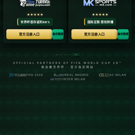
栏目：凯时官网首页
发布时间：2026-08-09
**囧哥赛季决赛三杀小特，荣获第十座奖杯的启示**
在一个扣人心弦的赛季决赛中，囧哥以10-9的比分三杀小
特，成功捧起了他职业生涯中的第十座奖杯，更获得了15万
大奖。这场比赛不仅展现了囧哥惊人的技艺与毅力，也成为
了众多体育爱好者心中的经典战役。本文将深入探讨这场比
赛的台前幕后，以及囧哥在赛季中的非凡表现。