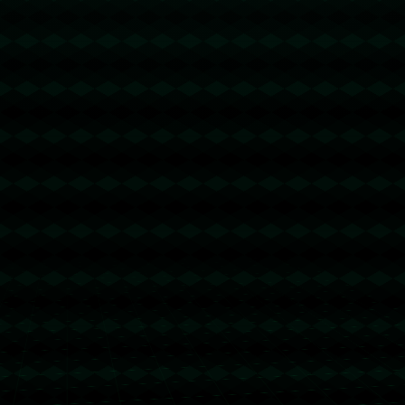
囧哥与小特的决赛不只是简单的数据比拼，更是一场充满**
激情与智慧**的经典对决。两位选手在球场上都表现出了极
高的技术水准和对胜利的渴望。囧哥凭借其稳定的发挥和策
略的灵活性最终压制了小特的进攻。比赛中的每一个局点都
紧张刺激，每一个转折都令人屏息。
这场决赛不仅让观众享受了一场视觉盛宴，更让人们深刻理
解到竞技体育的魅力与运筹帷幄的重要性。正如囧哥所说，
胜利不仅仅是获取奖杯，更是一次对自我挑战的胜利，是技
艺与心态完美结合的证明。
总结这场比赛以及囧哥整个赛季的表现，我们可以看到体育
竞技的**精髓**：坚持、努力和智慧无疑是成功的关键。对
于许多怀揣梦想的年轻选手而言，本次赛事是一个值得借鉴
的**成功案例**，为他们的职业生涯提供了重要的启示。通