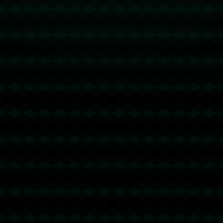
也都展现出非凡的潜力。这些新星构成了一个蓬勃发展的生
态，推动着现代足球的未来发展趋势。
从种种迹象来看，CIES的这份榜单不仅是青年才俊们的角
逐场，更是各大俱乐部探索和发掘新血液的重要指针。**随
着足球技战术的快速升级**，年轻前锋所具备的身体素质、
战术理解力以及适应不同比赛风格的能力显得尤为重要。无
疑，霍伊伦德和弗格森的崛起预示着一个新的足球时代的到
来，他们将成为未来数年内关注的焦点。
在青训系统愈发完善的今天，前锋位置的竞争将更加激烈。
俱乐部与球迷们都将拭目以待，看霍伊伦德和弗格森能否在
未来站上更高的舞台，缔造属于他们的辉煌。霍伊伦德、弗
格森，以及榜单中的其他年轻才俊，将继续在绿茵场上书写
独具风采的未来篇章。