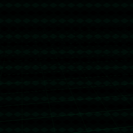
识到中国队在羽毛球领域中的绝对竞争力。特别是在**混双
**项目中，中国羽毛球选手通过一次又一次的胜利，确立了
自己在这个项目中的霸主地位。如今，随着年轻力量的不断
崛起和训练条件的逐步改善，国羽正迎来一个全新的发展机
遇。
总体来说，本届丹麦赛国羽以压倒性的优势展现了其雄厚的
实力和无限的潜力。这不仅是对过去辛勤训练的回报，更是
对未来竞技场的一次有力预示。国羽正在用自己的行动证
明，中国羽毛球将继续在世界舞台上保持强大的影响力。
上一篇：
新黄河记者赛后对话泰山替补门将于金永，听听他说了啥.
下一篇：
CBA第11輪本土最佳球員評選結果揭曉.
Copyright 2024
ks凯时网站·(中国区)官方网站
All Rights by