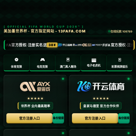
丹麦赛第5日国羽5胜1负 4项进决赛混双包揽冠
亚.