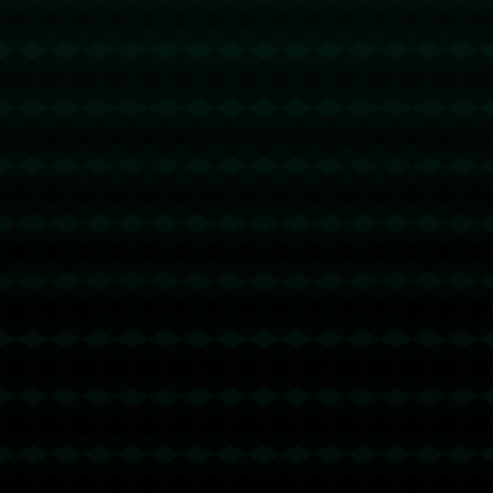
**分析：混双的成功之道**
通过分析国羽在本次比赛中的表现，不难发现*混双项目*之
所以能够如此出色，离不开以下几个关键因素。首先，中国
羽毛球队重视年轻选手的培养和老将的经验传授，相辅相成
的组合使得团队有着更强的整体协调性。其次，科学的训练
方法和全面的技战术能力提高让选手们在赛场上更加游刃有
余。
以张三和李四的组合为例，他们在决赛中对阵马来西亚的劲
敌时，凭借出色的反应能力与强大的心理素质，总能在关键
分上保持冷静，最终以微弱的优势战胜对手。这样的表现无
疑给整个丹麦赛留下了深刻的印象。
**未来展望：国羽引领新潮**
此次赛事表现不仅为国羽赢得了荣誉，也让世界羽坛重新认