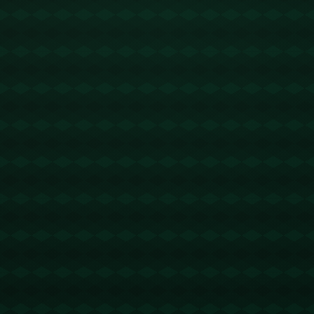
比赛结束后，于金永对自己的表现进行了**深入的反思**。
在这场对阵实力强劲对手的比赛中，他即使作为替补，也全
力以赴。他坦言：“每一次站到场上，我都感受到肩上沉甸
甸的责任。即便是在替补席上，我也一直准备着，无时无刻
不在分析对手的进攻战术。”
在他看来，成为一名优秀的门将不仅需要出色的身体素质，
还需要强大的心理素质和比赛阅读能力。这次面对大型赛
事，于金永也从其他职业门将身上学到了不少。他提到：
“与经验丰富的队友合作，让我在压力下学会了更加冷静，
也提高了我在比赛中的判断力。”
#### 泰山队对年轻球员的培养策略
泰山队近年来在**培养年轻球员**方面卓有成效，于金永就
是其中的受益者。进入泰山队以来，他受到了多位优秀教练