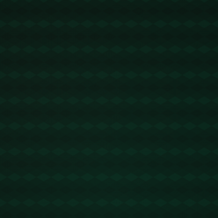
山队的**替补门将于金永**。作为关键赛程中表现突出的替
补门将，此次对话非常引人注目，为广大球迷揭示了他在场
下的内心世界和职业规划。
#### 于金永的赛后反思与经验分享