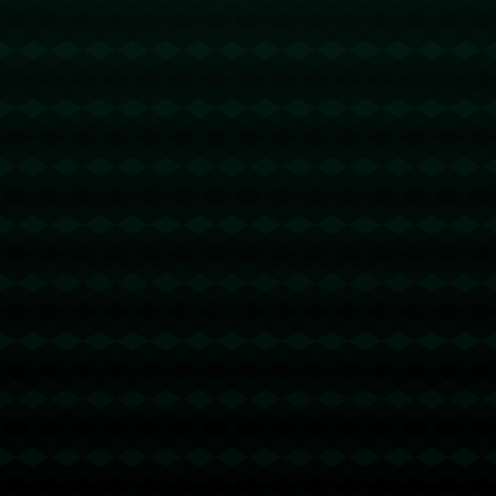
### **对比分析：赵睿与其他竞争者的优异之处**
在第11轮的本土球员中，除了赵睿的出色表现，同样让人称
道的还有山东高速队的高诗岩和辽宁本钢队的张镇麟。他们
都在本轮打出了高水准的比赛，但相比之下，赵睿更多次在
关键时刻扭转场上局势，且数据的全面性更为突出。这种
“攻能穿针、守则锁敌”的特点，成为他领跑同行的关键所
在。
高诗岩在与浙江东阳光的比赛中也拿下了24分，但在助攻和
篮板等方面的贡献略显不足。而张镇麟则凭借强势的身体素
质斩获15分11篮板，却在组织和防守环节未能如赵睿一般出
彩。这些“短板”正是赵睿在综合评选中得以胜出的重要原
因。