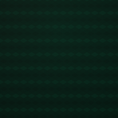
球员奖项获得者**为代表，展现了中国篮球极具希望的一
面。
### **表现突出：本轮最佳球员的全能数据**
在本轮的评选中，那位力压群雄的球员来自广东宏远队——
**后卫赵睿**。在对阵上海久事的比赛中，赵睿一骑绝尘，
全场斩获了28分、8个篮板和7次助攻的豪华数据，同时还贡
献了4次抢断，不仅全面掌控比赛节奏，还屡屡在关键时刻
挺身而出。他精准的三分球和犀利的突破屡屡帮助球队打开
局面，最终带领广东宏远以108比99击败对手。
赵睿的表现堪称**攻防兼备的典范**。在比赛中的一个关键
瞬间，他在第四节保护篮板后迅速发起快攻，将球精准传至
队友，直接形成得分。此外，他出色的防守让上海队的外援
屡次投篮受挫，这种全面的表现无疑让他成为评选**本土最