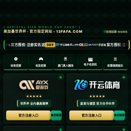
CBA第11輪本土最佳球員評選結果揭曉.
栏目：凯时官网首页
发布时间：2026-08-07