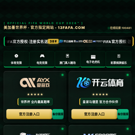
足协“脱钩”引领中国体育社团改革破冰前行.
栏目：凯时官网首页
发布时间：2026-08-06