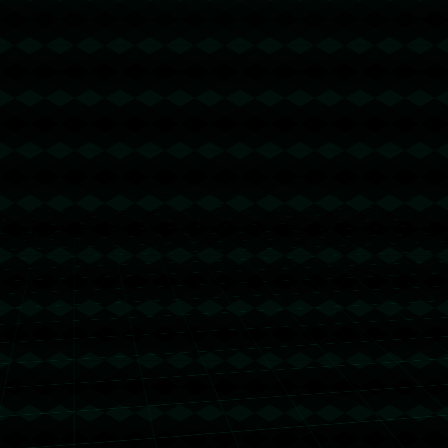
能够通过认真分析改革前后的变化，我们可以预见中国体育
社团在未来将迎来一个**更加开放和充满活力的时代**。体
育改革不仅仅是结构和权力的重新分配，它关乎着整个国家
体育文化和竞争力的重新塑造。从长远来看，足协“脱钩”不
过是开始，随之而来的变革浪潮将会继续影响着中国体育社
团的方方面面。**正是这样的破冰前行**，让我们对中国体
育的未来充满期待与信心。
上一篇：
“决胜巴黎·绽放奥运——奥运冠军面对面”巡回宣讲活动山东站举行.