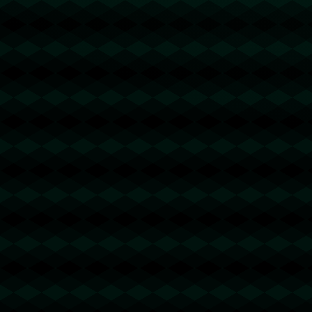
费城76人的失败再次为NBA的超级球队模式敲响了警钟。
杜兰特、欧文和哈登*的超级阵容，却因伤病与内部矛盾而
虽能带来巨大吸引力，但阵容默契、战术整合以及团队领导
**对于费城76人而言，他们必须重新审视球队的构建模式
为来季再战重新打下基础。而这次沉痛的失败，无疑为管理