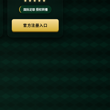
.
克西的联手下，球队一直被视为冠军热门。然而，季后赛中他们
队”的模式再次受到质疑。