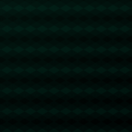
迈阿密热火这样的球队，则以更加均衡的阵容逐步崛起。尤其
面对密集防守时显得办法不多，整体战术难以打开。
次——多年来，他在季后赛关键场次表现不如常规赛已成为一