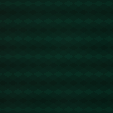
能力备受瞩目。他场均贡献高达33.1分，带领球队拿下东部高位排名，
表现更加成熟，他的突破与得分能力让人眼前一亮。赛季初期，“三巨头”
**在季后赛第二轮中，他们以出人意料的方式惨败，被对手淘汰，赛季提