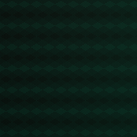
### **预期与现实之差——76人的赛季回顾**
费城76人常规赛阶段表现亮眼，尤其是MVP恩比德的个人
了他的组织进攻能力，成为重要串联点。而年轻球员马克西
然而，这支被寄予厚望的团队却在关键时刻未能交付成果。