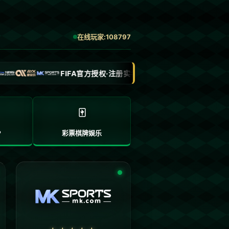
产品中心
新闻动态
联系方式