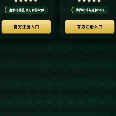
费城76人提前8场遭淘汰 三巨头联手惨败夺冠梦落空
栏目：凯时官网首页
发布时间：2026-08-06
待，但也让人遗憾。在“三巨头”乔尔·恩比德、詹姆斯·哈登和泰瑞斯·马
梦想再一次化为泡影。这个结果不仅暴露了团队内部的问题，也让“超级球