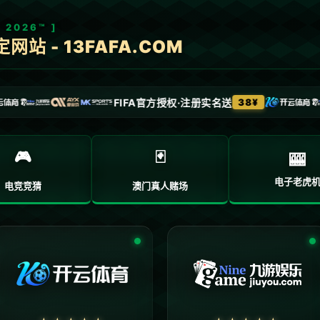
首页
关于我们