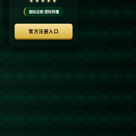
家隊效力.
則重磅聲明，宣布在盧比亞萊斯留任期間，她們將拒絕為國家
夠重視。長期以來，盧比亞萊斯在資源分配、球隊管理和球員