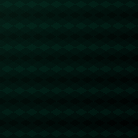
平與不合理的決策，而是站出來尋求改變。**這樣的舉動強
等問題發起法律訴訟，而她們最終獲得了公共的讚賞和部分改
，此次事件有可能加速球隊管理體系的改革，最終受益的將是