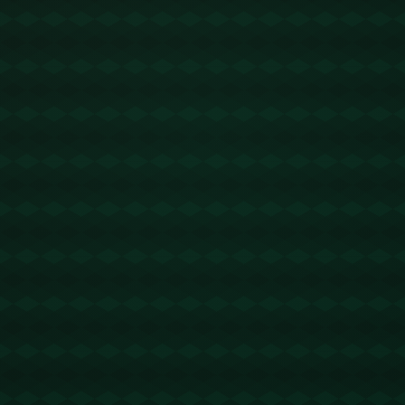
**：
1. **伤病问题**
费南多近一年来一直饱受伤病困扰。这不仅影响了他的竞技
水平，也限制了他保持赛场竞争力。尽管在归化计划制定初
期，费南多表现出了巨大潜力，但频繁的伤病让外界对他的
耐久性产生了质疑。
2. **归化政策的调整**
随着中国足球推进本土化战略，对归化政策的审视愈加严
格。如今，足协更倾向于培养本土新星，以减少对外籍球员
的依赖，进一步打造中国足球的长期竞争力。“费南多模式”
的暂时搁置无疑体现了这一策略调整。
3. **竞技状态的下滑**