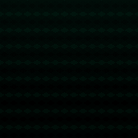
新疆男篮主帅更替不仅仅是球队内部的调整，更是对联盟格
局的潜在影响。对于球迷和业内人士而言，诸如“**刘炜下
课**”、“**韩国教练**”、“**战术大师**”等关键词成为热
议话题。姜正秀究竟能否凭借广泛的国际经验和战术机智，
在CBA赛场上书写新的传奇，是不少球迷和专家都翘首以
待的。