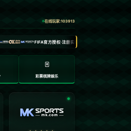
产品中心
新闻动态
联系方式