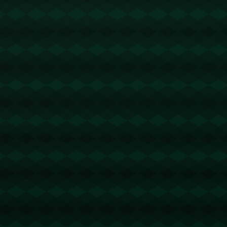
，而部分核心球员的离队也对团队化学反应产生了冲击。同时，伤病问
核心球员缺席不仅影响比赛中的关键时刻，也对整个球队士气产生了影响