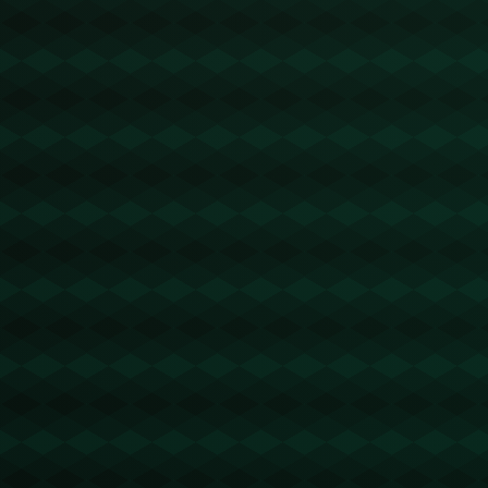
1. **人员变动与伤病**