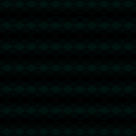
脱压迫。这些变化让球队逐步实现控球优势，并创造了更多威
飞速成长的年轻球员不仅填补了球队阵容的空缺，还让战术的
。球队此刻面临传统战术失效的困境。瓜迪奥拉果断采取了变
展示了瓜迪奥拉随机应变的能力，也证明了团队在关键时刻的
调整战术、合理管理球员资源以及增强团队凝聚力，逐步赢下