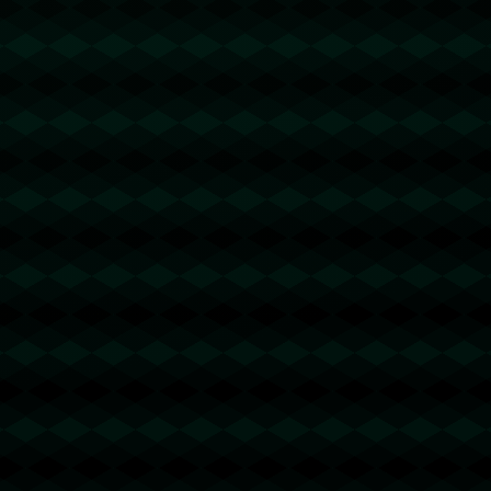
提升了球队凝聚力，也加速了战术磨合。