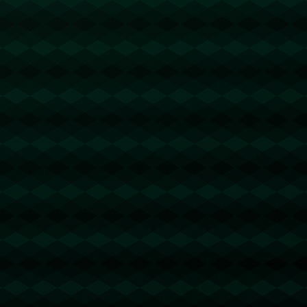
无法全力投入俱乐部比赛。瓜迪奥拉坦言，体能与疲劳管理成
图通过更高压或者更稳固的防守来牵制他们。这也给瓜迪奥拉