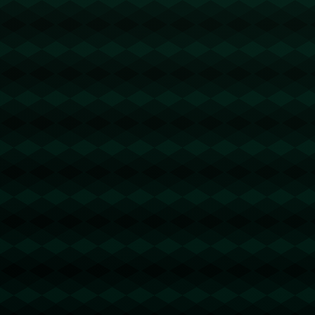
2. **密集赛程与疲劳积累**
入秋以来，欧洲足坛迎来了密集的比赛日程。联赛、杯赛与
为他们“赛季初的一道难题”。
3. **对手策略变化**
英超作为全球最顶级联赛之一，竞争激烈，各支球队都渴望
的战术体系带来了新的挑战。
### **赢下比赛：瓜迪奥拉提出的调整战略**