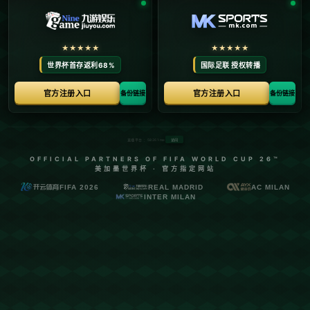
栏目：凯时官网首页
发布时间：2026-08-08
**尼克斯大胜横扫奇才，唐斯31+11连8战20+**，在这个激
动人心的赛季中，纽约尼克斯再次展现了他们无与伦比的实
力。这场比赛不仅为球迷们带来了视觉盛宴，也为那些热爱
数据和战术的分析师们提供了丰富的讨论素材。在这里，我
们将深入探讨比赛背后的关键因素，以及卡尔-安东尼·唐斯
的精彩表现如何改变了局势。
本赛季，尼克斯的整体表现相当强势，特别是在对阵奇才
时，他们的战斗力更是有增无减。**这不仅是对球队深厚实
力的展示，更是一场战略上的胜利**。尼克斯的团队配合无
懈可击，球员之间的默契程度令人称赞，使得他们能够在关
键时刻牢牢掌控比赛节奏。这样的表现离不开教练在赛前制
定的精密战术以及球员们的完美执行。对于奇才来说，这样