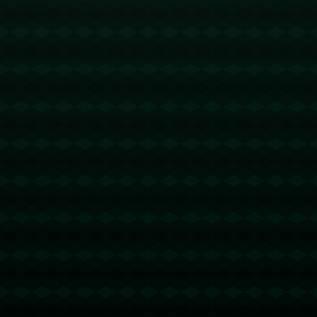
除了数据上的优势，尼克斯还在心理层面上给奇才施加了巨
大的压力。面对如此强大的对手，奇才尽管拼尽全力，但仍
难以改写颓势。这场比赛的结局，再次证明了尼克斯在东部
联盟中不可撼动的地位。