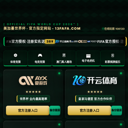
里萨谢：新秀潜力无限，能争取最佳新秀吗？.
栏目：凯时官网首页
发布时间：2026-08-08