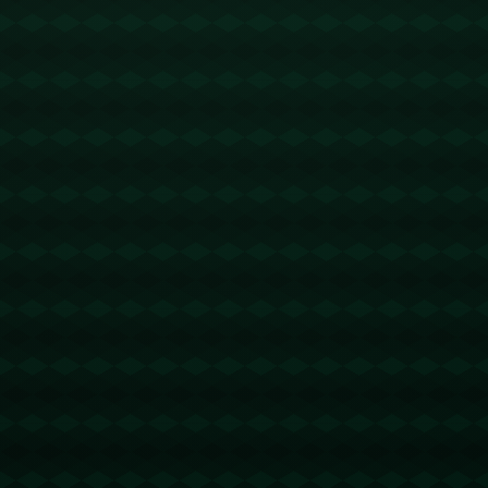
心中唯一的位置，我在這裡很開心，不會為了其他東西離
開。”這段話不僅表明他對巴薩的愛，更彰顯了他對足球理
想的堅守。
### **這不僅僅是忠誠，也是對俱樂部價值觀的承諾**
**巴塞羅那足球俱樂部的歷史不僅是一部榮耀史，更體現了
對傳控足球哲學的堅持。** 這個體系需要球員具備高技術
能力以及對團隊的無條件信任，而德容正是這個體系中的模
範。無論是與加維、佩德里的默契配合，還是對前輩布斯克
茨的傳承與汲取，德容都體現了超乎年齡的成熟度。