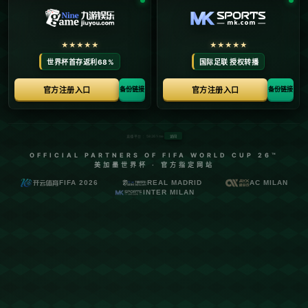
### **這就是愛！德容堅稱余生都要留在巴薩！**
**如果這是一封表達忠誠的情書，那麼德容寫給巴薩的每一
字句都充滿了愛意與堅定。** 近日，在一次公開場合中，
德容直截了當地表示，他的心與巴薩緊密相連，甚至用“余
生都要留在巴薩”這樣感性的言語闡明了自己與俱樂部的深
厚情結。這份赤誠與熱情讓巴薩球迷再次見證了現代足球中
少見的忠誠與赤子心。
### **德容與巴薩的故事：相識即是美好**
2019年，德容從阿賈克斯加盟巴薩，那時他被寄予厚望，認
為他是球隊未來中場的核心之一。加盟以來，德容逐漸適應
了西甲的節奏，並展現了他無與倫比的技術、智慧與穩定
性。他控球細膩、視野開闊、出球精準，是巴薩中場體系中
不可或缺的一員。