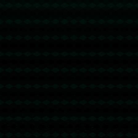
召，並承諾將自己的職業生涯獻給巴薩。
**這樣的情感鏈接，已經超越了賽場本身。它是一種對俱樂
部靈魂的熱愛和對足球理想的執著。**
### **結語思考：德容的承諾對巴薩未來意味著什麼？**
在當今足球界，隨著金錢成為衡量效益的主導要素，德容的
表態無疑是一股清流。在重建中的巴薩，他的堅定無疑會成
為球隊穩定的基石，讓球迷看到更多希望，也幫助俱樂部維
持其獨特的足球魅力。
**這不僅是一份愛意的表白，也是一場忠誠的宣言。這樣的
德容，難道不是當代足球最珍貴的一抹色彩嗎？**