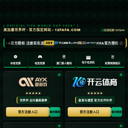
重庆站WTT乒乓冠军赛｜怀着担忧家庭状况下
夺冠 王楚钦爱心手势献家人.