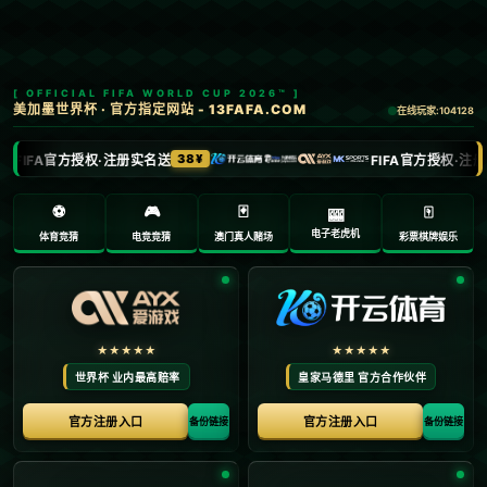
英超第16輪熱刺4-3利茲聯 3度落後3度扳平！
熱刺頑強抵抗逆轉取勝.