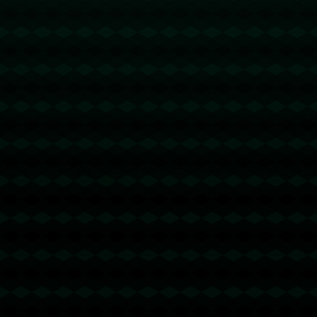
总而言之，这场热刺与利兹联的对抗，是竞技体育中不屈精
神的真实写照。在未来的比赛中，热刺如能继续保持这种状
态和韧性，必将在英超联赛中取得更多佳绩，成为众多球队
争相学习的典范。对于英超球迷而言，这样一场比赛无疑是
不可多得的视觉盛宴。英超的魅力正是在于此：**不可预测
的结局，不断创造历史的传奇时刻。**