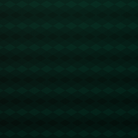
现得淋漓尽致。这场意外的暴力事件一经发生，便成为新闻头条，引发无数人
人背景探讨，都极大地吸引了观众的眼球。
这充分说明激烈的场面对于观众有着巨大的吸引力。**这也是现代体育营
观众的情绪**和参与度。斯图尔特事件不仅展示了篮球赛事中的不可预测
送促销信息或推出以冲突为主题的特别活动，从而增加品牌的曝光率和