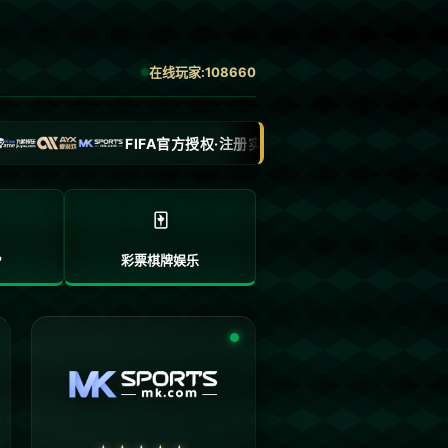
产品中心
新闻动态
联系方式