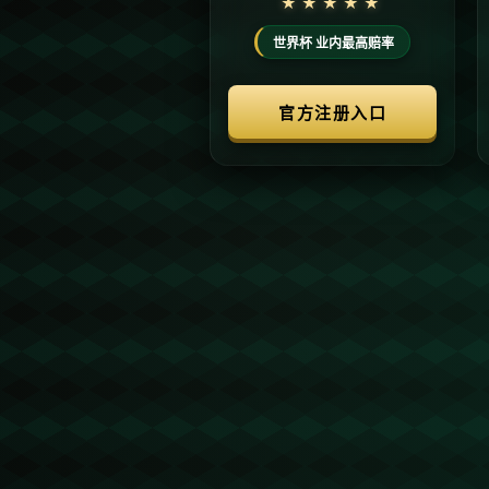
**斯图尔特引发森林狼活塞冲突**，在全美范围内吸引
事件的影响力不容小觑，它揭示了现代体育产业中冲突与收
**事件背景分析**
在一场原本如同其他常规赛的比赛中，森林狼队与活塞队
突。这场冲突不仅使当场比赛的气氛达到了沸点，也让全球
话题焦点。
**媒体效应与收视率增长**