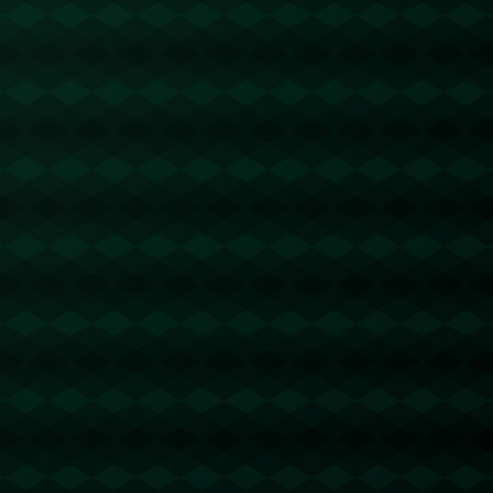
对当晚赛事的重播和相关新闻的关注。电视台抓住这一机会，
销的重要一课**：在现今由数字媒体驱动的年代，任何能够
性，也让相关商品、票务、甚至球队的社交媒体账号都获得了
产品的销售。对于商家而言，这种即时出现的市场机遇同样是