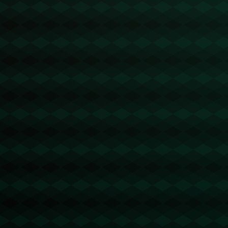
**_冲突事件与收视率之间的联系_**在这次事件中展
进行了一系列的专题报道和分析，从历史事件回顾到球员个
根据电视台的数据，当晚比赛的收视率一度突破历史新高，
引发热议的事件，都有可能成为收视率增长的催化剂。
**冲突背后的商业价值**
相较于单纯的比赛结果，**体育事件的激烈性更能够调动
大量曝光。这种曝光在商业角度上无疑是一笔巨大的财富。
很多品牌和赞助商迅速反应，利用这次事件在社交媒体上推
不可多得的。