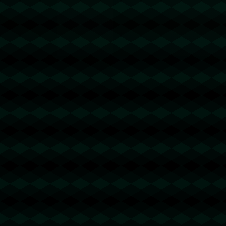
### **快船的未来：季后赛可期，仍需提升**
快船的近14场比赛战绩证明了其具备冲击更高目标的潜力
来保持胜势，将取决于细节处理以及关键球员的持续发挥。
**关键球员的健康状况也是快船成功的关键之一**。科怀