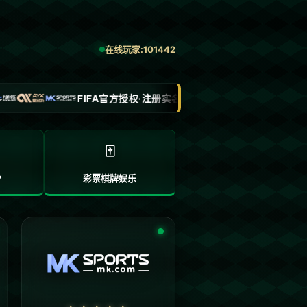
产品中心
新闻动态
联系方式