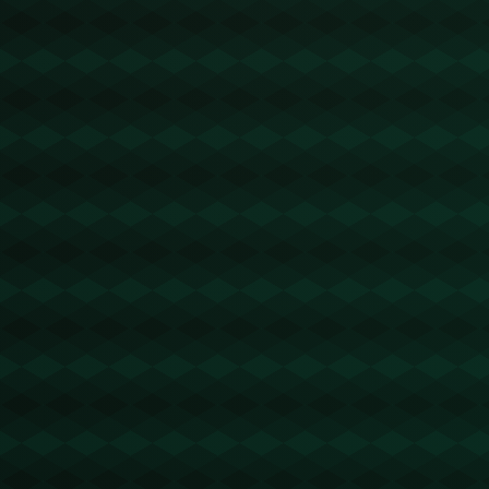
### **攻防两端发力，团队实力全面进化**
洛杉矶快船的成功离不开**攻防两端的出色表现**。通
均衡。
在得分方面，**科怀·伦纳德（Kawhi Leonard）**
员。此外，快船沙盒式的轮转阵容让队员始终保持高效竞争
就防守端而言，快船在过去几场比赛中每百回合失分显著下降。
现有效压制了对手的进攻。
---
### **仅负鹈鹕、雷霆和骑士：挑战与调整**
虽然快船在近14场比赛中迎来了11场胜利，但面对鹈鹕