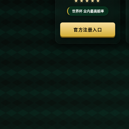
洛杉
**洛杉矶快船战绩出色，近14场比赛豪取11胜3负**
在NBA赛季的漫长征程中，各支球队的表现起伏不定。而
不仅巩固了季后赛前景，还展现出整体实力不断提升的迹象
---