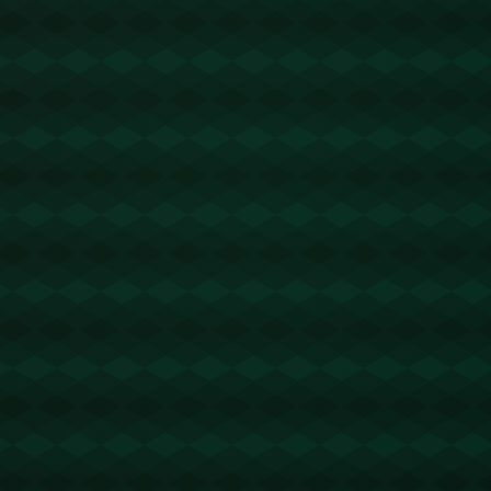
过本赛季的数据分析，这支团队逐步找到了制胜的节奏。快船以首发球员为
和**保罗·乔治（Paul George）**两位全明星球员的表现尤为关键。
力，例如诺曼·鲍威尔和雷吉·杰克逊在近期表现出的优异状态极大地提升
这不仅依赖于**伊维察·祖巴茨（Ivica Zubac）**在内线的威胁
、雷霆和骑士三队的失利也值得关注。这些比赛的结果不仅让快船反思自身