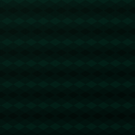
反映了快船仍需要应对快节奏、防守转换的挑战。
赛中需要重点解决的课题。
这样的高大阵容时。