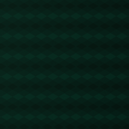
核心，再辅以板凳阵容的深度支持，实现了更具整体性的攻防
他们不仅能在关键时刻提供稳定的得分，还以强大的领导能力带动年轻球
了球队的深度。
力，还得益于整体默契的提升。从抢断到防守协作，快船的团队表
问题，同时也为球队后期的调整提供了宝贵经验。