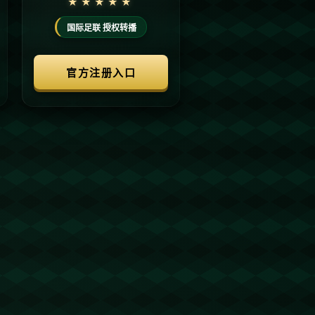
骑士.
近14场比赛中豪取11胜，仅负于鹈鹕、雷霆和骑士三队。
稳固胜利的秘诀*？让我们来一探究竟。