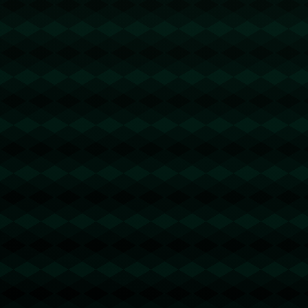
尽管败北，快船从失败中获得了调整方向。通过针对不足进
---