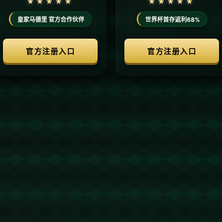
矶快船近14场比赛取得11胜3负，仅输给鹈鹕、雷霆和
栏目：凯时官网首页
发布时间：2026-08-07
洛杉矶快船近期展现出的强劲姿态，则成为联盟关注的焦点。这支西部劲旅在
。*是什么让快船近期的表现如此亮眼？从个体到整体，快船是否找到了