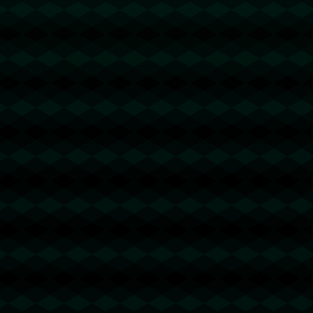
。在西部竞争愈发激烈的环境下，他们的表现令人眼前一亮。然而，比赛
·伦纳德的回归和状态提升是快船整体进步的重要保障，尤其在季后赛冲刺