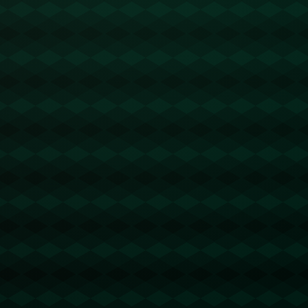
战术，以长期保持竞技状态。近年来，祖高域表现出更加成熟的竞技智
手，才能真正战胜对手。”**而这句看似简单的话，如今则成了他们和谐共
机会，也意味着能够在不同的角色中体验网球带来的别样精彩。这次合作
许多人看来，这对长久以来的劲敌合作无疑是一场**双赢的局面**：既