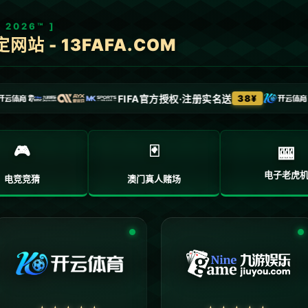
首页
关于我们