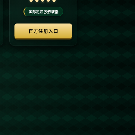
後一章.
一次次角逐、互相推动，每一场比赛都留下了无数经典瞬间。然
界引起了广泛关注与热议。
域的顽强与梅利的灵活**形成鲜明对比，这种对抗关系不仅提
惜的友谊。对网球的热爱和对彼此的尊重让他们在场外同样成