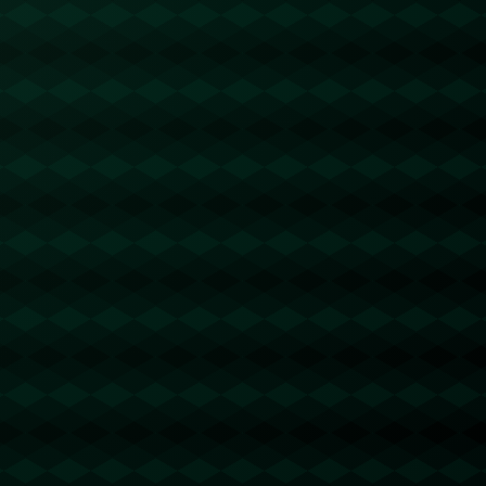
慧，这次向梅利伸出橄榄枝，也许正是看中了梅利丰富的赛事
事的注脚。
之所以令人瞩目，除了其“出乎意料”的性质之外，亦是因为
丰富了祖高域的团队阵容，也为梅利的职业生涯注入了新的活