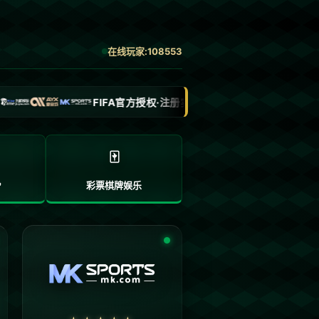
产品中心
新闻动态
联系方式