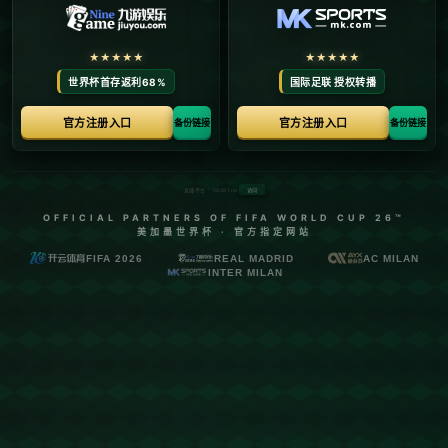
栏目：凯时官网首页
发布时间：2026-08-06
**巴萨旧将马西普：若巴萨邀请我就复出 曾想回归巴萨但
时机不好**
近年来，足坛涌现了许多忠于老东家的故事，但一位低调却
充满深情的球员引发了广泛关注。他就是**巴萨旧将莫德克
·马西普（Jordi Masip）**。这位曾效力于诺坎普的门将，尽
管这些年远离了巴萨的舞台，却从未掩饰自己对老东家的热
爱。在一段访谈中，他坦言：“*如果巴萨邀请我，我会毫不
犹豫复出。*”这一表态让不少球迷感叹，马西普对巴萨的情
感依旧深厚，但他的回归之梦似乎总因种种原因未能实现。
### 曾辉煌却低调的巴萨岁月
马西普被认为是**巴萨青训体系拉玛西亚的典范学员**，他
早年在B队取得了亮眼的表现，并在2014年升入一线队。然