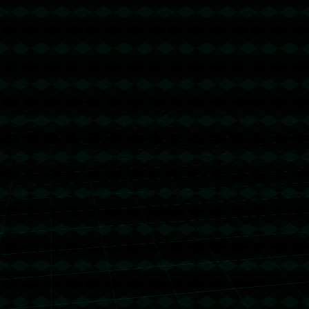
颇具现实考量。自马西普离开后，巴萨签下了巴尔德斯后的
多位强力门将，如西莱森和内托，再到如今的“保险牌”特尔
施特根。**这样的决策链反映出的不仅是球队对竞争性的追
求，也可能间接导致多位青训门将无法获得新的机会**。
不过，马西普对巴萨的忠诚无疑是一种积极的信号。像他这
样的球员，或许未能成为球队历史最耀眼的角色，但他们的
存在时刻提醒着我们——忠诚和情感同样是足球的重要组成
部分。
### 注释的关键词：
**巴萨旧将、马西普、巴萨青训、拉玛西亚、门将管理、巴
拉多利德、西甲门将竞争**
上一篇：
天賦洋溢！菲利克斯2球1助攻當選最佳球員 加盟巴薩後每47分鐘攻入一球！.