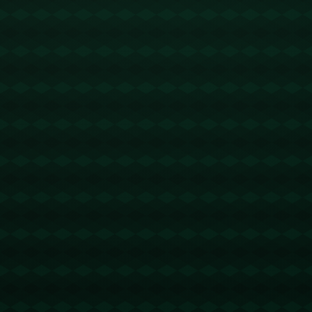
控能力。**
### **努鲁伊莎：亚洲场地脚车赛事的传奇人物**
努鲁伊莎已经多次登上国际场地脚车赛事的领奖台，这次再
次夺冠让她成为亚洲脚车界的焦点人物。不仅仅是强大的身
体素质，她的成功背后还有大量的刻苦训练和专业指导。据
报道，她日常训练量巨大，涵盖了核心力量、爆发力和全身
协调性等全面的项目。**这让她在比赛中无论是面对急速过
弯还是最后冲刺，都表现得游刃有余。**
此外，心理方面的准备也是她成功的关键。她曾经分享过，
比赛前的心理建设极为重要。她通过冥想和可视化训练来帮
助自己保持镇定并建立信心。她的这套心理技巧不仅帮助了
她，也成为许多年轻选手模仿的对象。
### **女子场地脚车赛的国际化趋势**