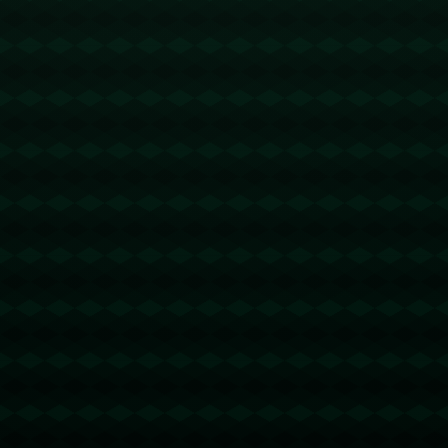
近年来，随着亚洲国家在场地脚车项目上的投入加大，这项
运动的发展迅速。以女子麒麟赛为例，**选手之间的竞争愈
发激烈，成绩的差距通常以毫秒作为计算单位。**努鲁伊莎
的成功不仅仅代表她个人的突破，还展现了马来西亚在女子
场地脚车项目上的进步。
优秀案例分析显示，像努鲁伊莎这样的选手，背后往往有强
大的支持系统，包括专业教练团队、顶尖装备，以及一流的
训练场地。例如马来西亚国家体育学院为其提供的先进脚车
科技设备——如功率计和空气动力学训练装置，帮助她在比
赛时达到最佳状态。这样的成功经验也为其他参与女子麒麟
赛的国家树立了标杆。
### **努鲁伊莎再登亚洲之巅的意义**
努鲁伊莎的胜利意义重大，不仅巩固了她在亚洲场地脚车领