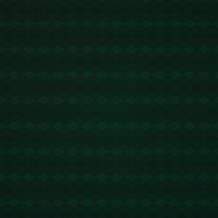
### **女子麒麟赛：速度与策略的巅峰对决**
作为场地脚车比赛的一项经典赛事，**女子麒麟赛**以极高
的速度和强调策略的独特特点闻名。选手们在短时间内需要
判断对手的位置、调整骑行节奏，并在终点的冲刺中争夺胜
利。**这种比赛不仅考验体能，还要求选手具备快速决策能
力和心理抗压能力。**对于一直以来善于适应赛场变化的努
鲁伊莎来说，这正是她的强项。
2023年的亚锦赛中，努鲁伊莎面对来自多个国家顶尖选手的
强劲对手。在比赛初期，她选择保持稳定节奏，以避免消耗
过多体力。在比赛的后期，她精准地抓住最佳时机完成冲
刺，以超越对手的方式再次捍卫了她的金牌。**这一策略的
成功不仅展现了她深厚的经验，还证明了她对比赛心理的掌