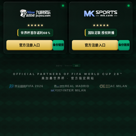
栏目：凯时官网首页
发布时间：2026-08-06
**斯玛特加盟快船：助力哈登与伦纳德冲击总冠军的关键一
步**
在NBA赛场上，每一次阵容调整都可能引发球队命运的巨
变。而近日，一则震撼消息震动球迷圈：**拥有“15+6冠军
后卫”称号的马库斯·斯玛特正式加盟洛杉矶快船**。这一动
态不仅让快船成为总冠军争夺战中的热门焦点，更为詹姆斯
·哈登和科怀·伦纳德提供了强力支持。那么，这位攻防兼备
的后卫为何成为快船争冠的关键拼图？快船能否凭借这次引
援向夺冠目标更进一步？本文将全面解析这一盛事背后的意
义。
### **马库斯·斯玛特：稳健又刚猛的冠军后卫**
马库斯·斯玛特（Marcus Smart）被誉为NBA最全面的后卫之