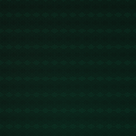
一，凭借出色的防守和高效的组织能力，曾帮助波士顿凯尔
特人多次在季后赛迈向深远。更重要的是，**斯玛特拥有
“15+6”的关键数据**——场均15分、6次助攻，这样的表现
展现了他在攻防两端的全面性与稳定性。此外，作为一位总
冠军级别的球员，他不仅能为球队补强阵容，还能通过丰富
的比赛经验激励队友在高压环境下冷静应对。
快船近年来渴望在季后赛中更进一步，但后场缺乏稳定输
出，一直是困扰球队的短板。斯玛特的到来无疑使这块拼图
变得完整。他不仅可以减轻伦纳德和哈登的控球压力，还能
为球队注入顽强的防守端能量。**一位能顶住对方尖端进攻
球员的后场核心，快船一直在期待这样的领袖型球员。**
### **快船的豪华阵容：哈登、伦纳德与斯玛特的协同效应
**