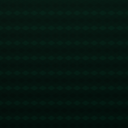
斯玛特的到来，有望解决快船在后场防守上的漏洞，并将球
队的攻防协同带到一个新的高度。哈登天生是持球进攻的佼
佼者，但防守端仍然需要有更多的支援。而斯玛特不仅可以
限制对方球队的核心后卫，还能以自己的组织能力连接哈登
与伦纳德，形成一个完美闭环，从而释放两位超级球星的进
攻天赋。这种平衡性，往往是季后赛争冠球队的必备要素。