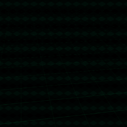
来布局的重要举措。快船这次的大动作，或许正是支撑他们
从季后赛暗马蜕变为总冠军热门的那一杆助推力。
上一篇：
特鲁姆普对威尔逊，球员赛决赛将上演英国两位顶尖选手的争夺.
下一篇：
NBA西部排名最新动态：湖人坐稳第四，季后赛名额争夺激烈，太阳再次掉队.