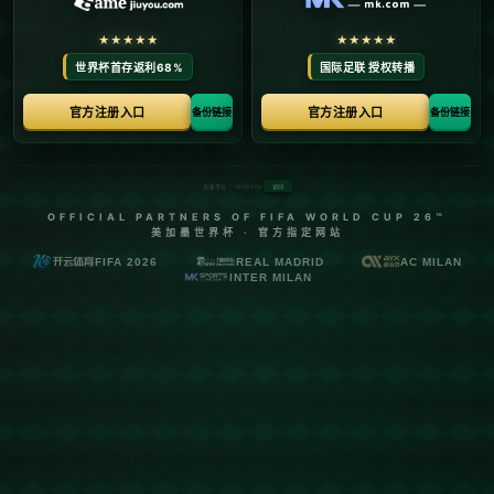
栏目：凯时官网首页
发布时间：2026-08-07
**【原创】竞彩足球预测推荐：周六014德甲-基尔VS霍芬
海姆**
随着德甲联赛的激烈进行，球迷们的关注点也不断上升。本
周六，基尔将迎战霍芬海姆，这场比赛不仅将决定两支球队
在积分榜上的位置，还可能为我们带来一场精彩的足球盛
宴。本文将为您提供详尽的**竞彩足球预测**分析，帮助您
更好地理解这场比赛的走势和可能的结果。
**基尔**，作为本赛季德甲的新晋球队，一直以来表现稳
定。虽然他们在赛季初期的表现并不如预期，但随着赛季的
深入，球队已经逐渐找到了自己的节奏。尤其是在最近的几
场比赛中，基尔展现出了较强的进攻能力。本场比赛，他们
将主场作战，可谓占据了一定的心理优势。