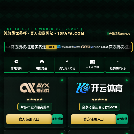
2020歐洲杯芬蘭陣容名單.
栏目：凯时官网首页
发布时间：2026-08-10