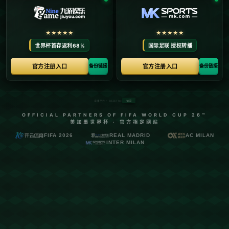
### 揭秘2020欧洲杯芬兰阵容名单：小组赛的黑马力量
2020欧洲杯是全球足球迷期待已久的盛事，而作为主角之
一，芬兰国家队首次跻身这项赛事的决赛圈。*芬兰阵容*能
否在激烈的竞争中异军突起，成为大家关注的焦点。本文将
深入探讨芬兰国家队的阵容以及他们在2020欧洲杯中的潜
力。
#### 背景介绍
**芬兰国家足球队**一直以来在国际足球舞台上鲜有亮眼表
现。然而，2020欧洲杯的资格赛中，芬兰队表现出色，令人
刮目相看。他们以防守稳健、反击迅捷著称，而阵中主力队
员也在欧洲各大联赛中沉淀了丰富经验。