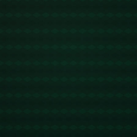
#### 关键球员分析
在这份**芬兰阵容名单**中，绝对不能忽视的人物就是效力
于英超诺维奇的**蒂姆·普基（Teemu Pukki）**。这位前锋
在预选赛中攻入10球，毫无疑问是芬兰进攻线上的利器。他
不仅具有出色的门前嗅觉，还能利用速度和技术撕破对方防
线。