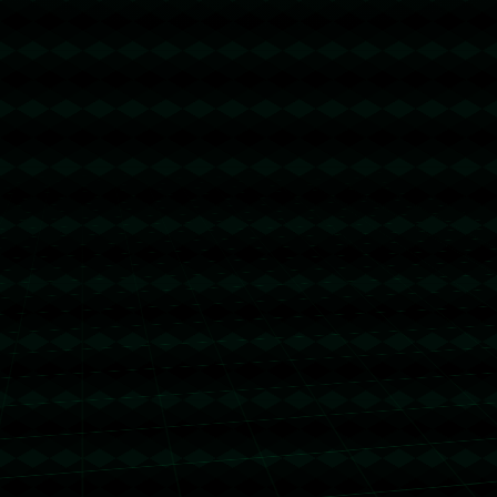
强度的国际比赛，他在心理素质上的薄弱环节时常在关键比
赛中导致失误。这一次的出局再一次展现了他在心理抗压能
力上的不足。
为了提升整体表现，国羽需要在技术训练之外，更多关注选
手的心理素质和应对策略。在国际羽坛竞争日益激烈的当
下，任何一个细节的疏忽都可能影响比赛的最终结果。而对
于专业选手而言，胜负往往取决于微小的、甚至不被注意的
关键点。
总的来说，中国公开赛第3日的比赛结果既展示了国羽的整
体强势，也暴露了亟需改进的领域。未来，通过更全面的训
练计划和心理辅导，相信国羽将在国际舞台上更进一步。
上一篇：
[综合]健康早间操：王顺利教练带来塑形训练.
下一篇：
美媒推荐湖人今夏引援，7大中锋候选，罗威、奥孔武最适合东契奇.