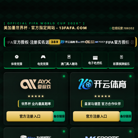
中国公开赛第3日国羽11胜3负 石宇奇梁王组合
出局.