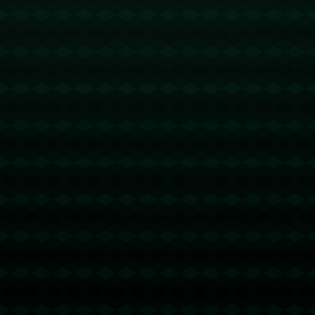
和对手精准的战术针对，让他们无缘晋级下一轮。对于这次
失利，教练组表示将通过总结经验，帮助选手寻找并解决在
比赛中暴露的问题。
从整体来看，国羽的11场胜利展示了其强大的竞争力。然
而，在石宇奇和梁王组合的赛场失利也为国羽敲响了警钟。
即使在有实力的情况下，也并不意味着每一次比赛都会顺风
顺水。正如石宇奇赛后的自省，他指出在比赛中，心理素质
的稳定性是决定胜负的关键，这也是国羽未来需要重点提升
的方面。
**案例分析：石宇奇的竞争之路**
石宇奇作为中国羽毛球男单的重要成员，近年来通过不懈努
力逐渐崭露头角。在多个国际赛事中，他凭借突出的技术水
平和场上聪明机智的策略赢得了广泛的赞誉。然而，面对高