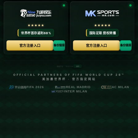
栏目：凯时官网首页
发布时间：2026-08-07
**透明化会成现实？国乒再现，赵勇呼声愈加高涨**
在中国体育界，"透明化"已然成为一个热议的话题。随着国
乒的再次崛起，尤其是在赵勇领导下的改革呼声越来越高