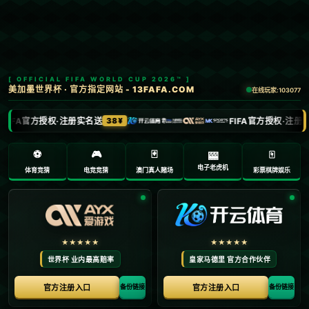
透明化会成现实？国乒再现，赵勇呼声愈加高
涨.