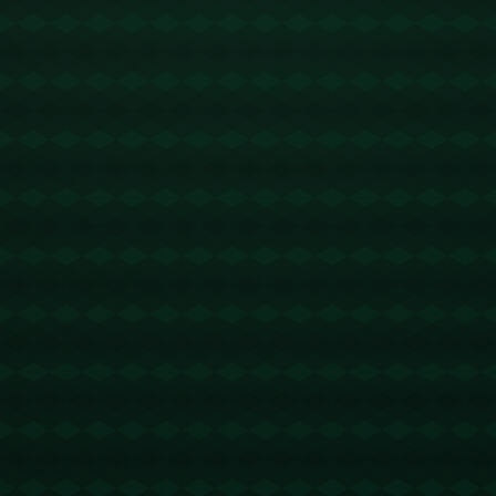
**国乒透明化的必要性**
国乒一直以来被视为中国体育的骄傲。然而，近年来透明化
管理的重要性愈加凸显。**透明化不仅有助于提高球队的管
理效率，还能够增强外界的信任和支持**。在运动项目的选