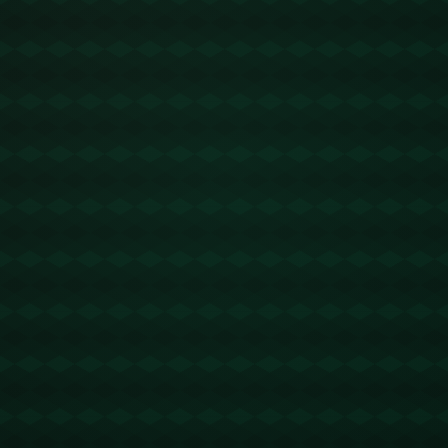
在全球足球的舞台上，青少年足球的**发展潜力**无疑是吸
引各国关注的重要议题。近日，中国足协的代表宋凯与国际
足联主席因凡蒂诺会面，双方集中讨论了未来如何深耕青少
年足球的发展。这一会晤不仅彰显了中国在足球领域的投入
和决心，也为全球青少年足球的未来合作设立了崭新的标
杆。
青少年足球，作为未来足球人才的摇篮，一直以来受到各国
的重视。宋凯与因凡蒂诺在会面中，深入探讨了**青少年足
球体系的构建**。在目前中国足球的背景下，加强基础设施
建设、提升教练水平、完善青少年赛事体系成为讨论的核
心。
过去几年，中国在发展青少年足球方面已经有了一些重要举
措。以**恒大足球学校**为例，这所学校不仅注重技战术的